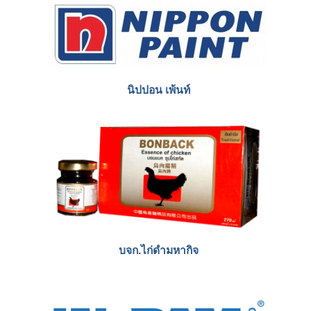
นิปปอน เพ้นท์
บจก.ไก่ดำมหากิจ