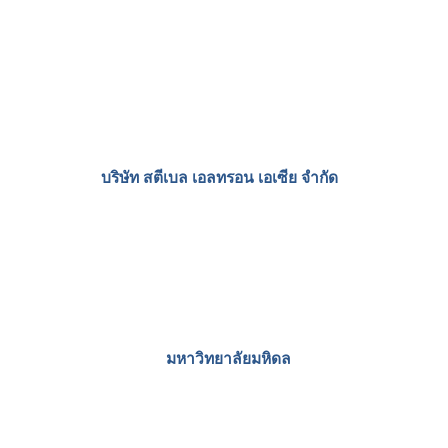
บริษัท วิษณุราชันต์ จำกัด
บริษัท เกศแก้วดีเวลลอปเมนท์ (ประเทศไทย) จำกัด
บริษัท รอเยล เนเชอรัล ฟู๊ด โปรดักส์ จำกัด