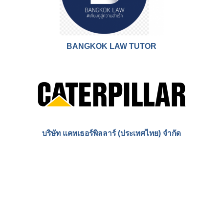
บริษัท โกลบอล เจท เอ็กซ์เพรส (ไทยแลนด์)
บริษัท ไบโอเซียร์ร่า แล็บโบราทอรี่ จำกัด