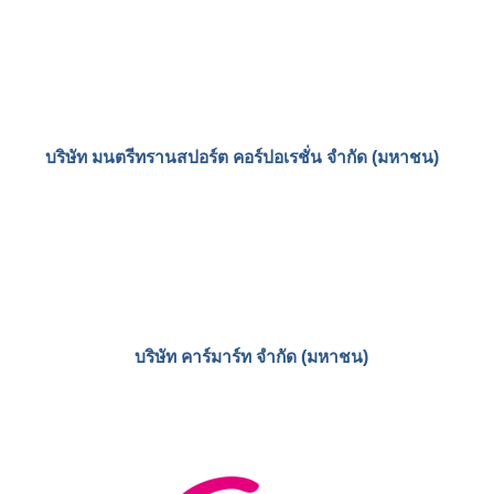
บริษัท ร้อกเวิธ จำกัด (มหาชน)
บริษัท สหการประมูล จำกัด (มหาชน)
บริษัท เอฟพีซี อินดัสทรี จำกัด