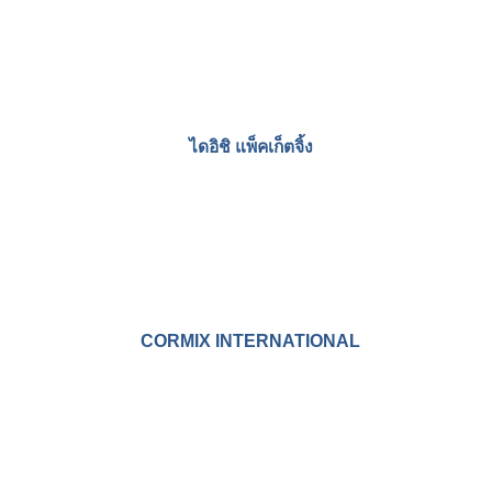
SIAM PLASTWOOD
ไดอิชิ แพ็คเก็ตจิ้ง