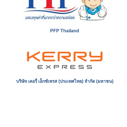
โครงการ "บ้านชาวไทย" โดย BTS Group
บริษัท เค.เอ็ม.อินเตอร์แล็บ จำกัด