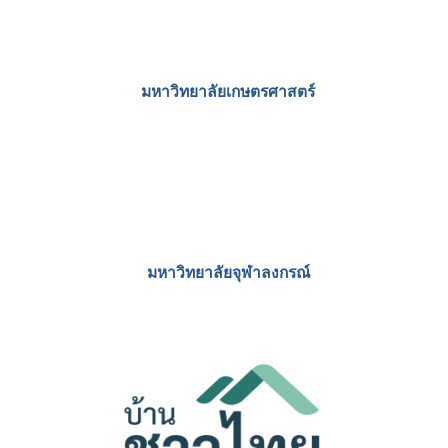
บริษัท สตีเบล เอลทรอน เอเซีย จํากัด
มหาวิทยาลัยมหิดล