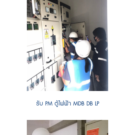
รับ PM ตู้ไฟฟ้า MDB DB LP
PM บำรุงรักษาไฟฟ้า + Report