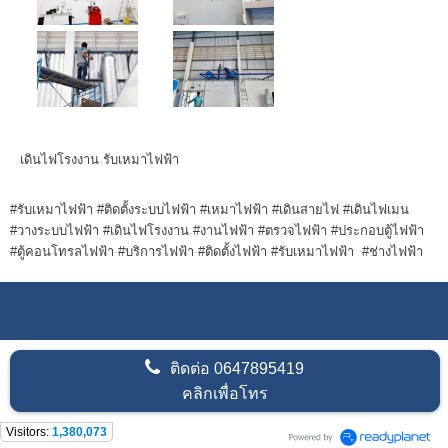
เดินไฟโรงงาน รับเหมาไฟฟ้า
#รับเหมาไฟฟ้า #ติดตั้งระบบไฟฟ้า #เหมาไฟฟ้า #เดินสายไฟ #เดินไฟเมน
#วางระบบไฟฟ้า #เดินไฟโรงงาน #งานไฟฟ้า #ตรวจไฟฟ้า #ประกอบตู้ไฟฟ้า
#ตู้คอนโทรลไฟฟ้า #บริการไฟฟ้า #ติดตั้งไฟฟ้า #รับเหมาไฟฟ้า #ช่างไฟฟ้า
ติดต่อ
0647895419
คลิกเพื่อโทร
Visitors:
1,380,073