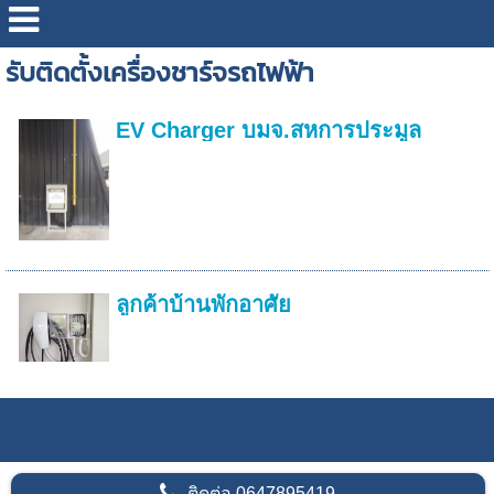
รับติดตั้งเครื่องชาร์จรถไฟฟ้า
EV Charger บมจ.สหการประมูล
ลูกค้าบ้านพักอาศัย
ติดต่อ
0647895419