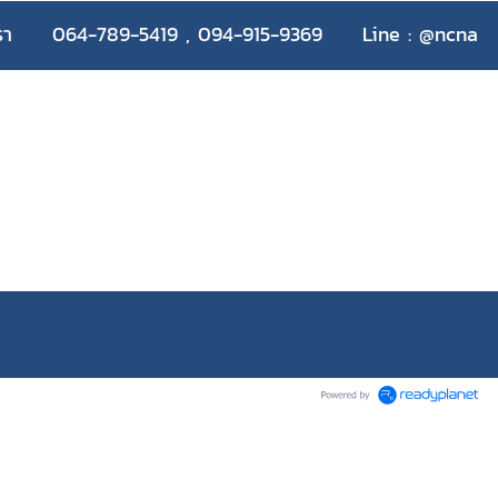
รา
064-789-5419 , 094-915-9369
Line : @ncna