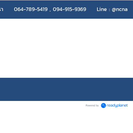
รา
064-789-5419 , 094-915-9369
Line : @ncna