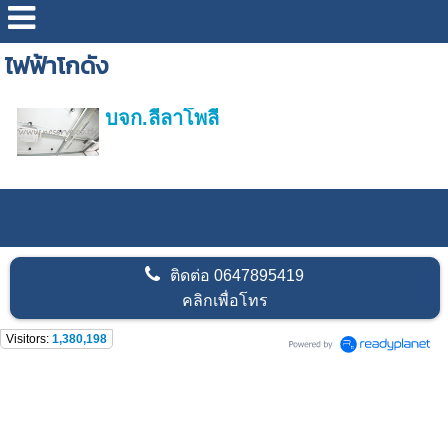
ไฟฟ้าโกดัง
บจก.ลีลาโพลี
ติดต่อ
0647895419
คลิกเพื่อโทร
Visitors:
1,380,198